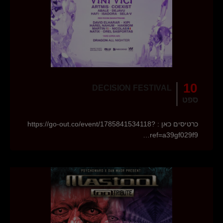
10
DECISION FESTIVAL
ספט
כרטיסים כאן : https://go-out.co/event/1785841534118?
ref=a39gf029f9…