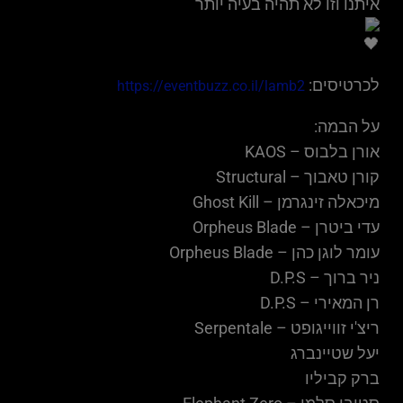
איתנו וזו לא תהיה בעיה יותר
לכרטיסים:
https://eventbuzz.co.il/lamb2
על הבמה:
אורן בלבוס – KAOS
קורן טאבוך – Structural
מיכאלה זינגרמן – Ghost Kill
עדי ביטרן – Orpheus Blade
עומר לוגן כהן – Orpheus Blade
ניר ברוך – D.P.S
רן המאירי – D.P.S
ריצ'י זווייגופט – Serpentale
יעל שטיינברג
ברק קביליו