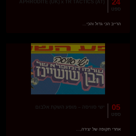
24
APHRODITE (UK) x TR TACTICS (AT)
ספט
הרייב הכי גדול והכי…
05
ישי סוויסה – מופע השקת אלבום
ספט
אחרי תקופה של יצירה,…