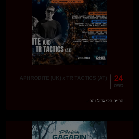
24
APHRODITE (UK) x TR TACTICS (AT)
ספט
הרייב הכי גדול והכי…