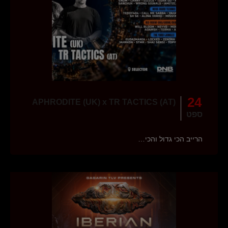
24
APHRODITE (UK) x TR TACTICS (AT)
ספט
הרייב הכי גדול והכי…