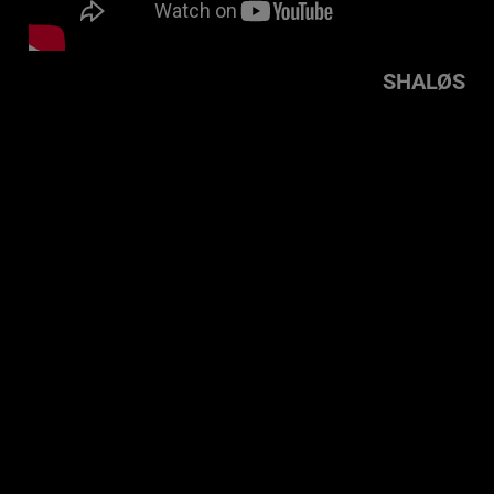
SHALØS