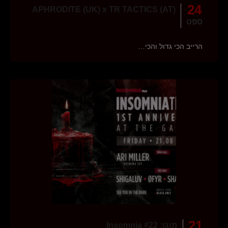
24
APHRODITE (UK) x TR TACTICS (AT)
ספט
הרייב הכי גדול והכי…
21
מוגן: Insomnia #22