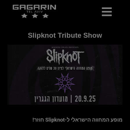
כרטיסים למכירה
יומן אירועים
ארכיון הופעות ואירועים
Slipknot Tribute Show
מופע המחווה הישראלי ל-Slipknot חוזר!