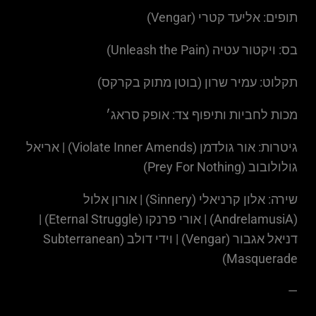
תופים: אליעד קטרי (Vengar)
בס: ויקטור עטיה (Unleash the Pain)
תקלוט: עמיר שרון (בוטן מתוק בקרקס)
מכות לחביות ותיפוף צד: אופק סראג׳
גיטרות: אור גולדמן (Violate Inner Amends) | אריאל
גולולובוב (Prey For Nothing)
שירה: אלון קרניאלי (Sinnery) | אורון אלול
(AndrelamusiA) | אורי פרנקו (Eternal Struggle) |
דניאל אגבור (Vengar) | וידי דולב (Subterranean
Masquerade)
—