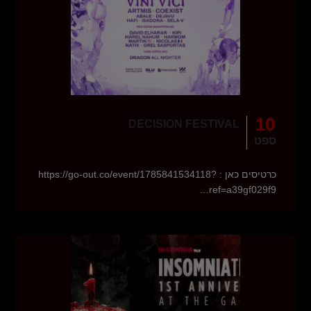
10
DECISION FESTIVAL
ספט
כרטיסים כאן : https://go-out.co/event/1785841534118?
ref=a39gf029f9…