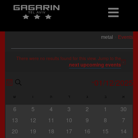
metal
כרטיסים למכירה
יומן אירועים
ארכיון הופעות ואירועים
metal
Events
There were no results found for this view. Jump to the
next upcoming events
Notice
.
01/12/2025
ent
Search
Events
Month
Search
Select
ews
א
ב
ג
ד
ה
ו
ש
Calendar
and
date.
ion
of
0
0
0
0
0
0
0
6
5
4
3
2
1
30
Views
Events
events
events
events
events
events
events
events
0
0
0
0
0
0
0
avigation
13
12
11
10
9
8
7
events
events
events
events
events
events
events
0
0
0
0
0
0
0
20
19
18
17
16
15
14