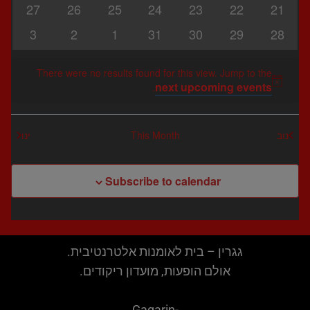
events
events
events
events
events
events
events
0
0
0
0
0
0
0
27
26
25
24
23
22
21
events
events
events
events
events
events
events
0
0
0
0
0
0
0
3
2
1
31
30
29
28
events
events
events
events
events
events
events
There were no results found for this view. Jump to the
next upcoming events
Notice
.
נוב
This Month
ינו
Subscribe to calendar
גגרין – בית לאומנות אלטרנטיבית.
אולם הופעות, מועדון ריקודים.
Gagarin-