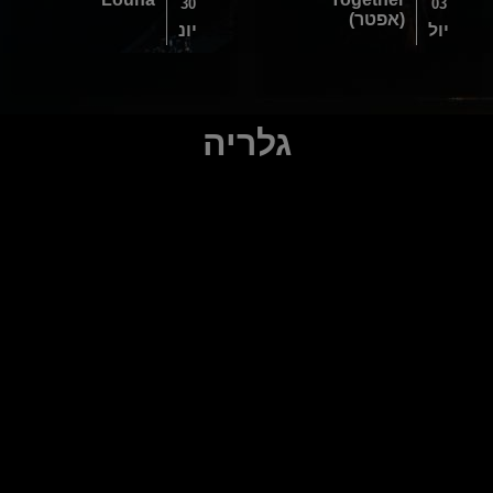
30
03
(אפטר)
יול
יונ
גלריה