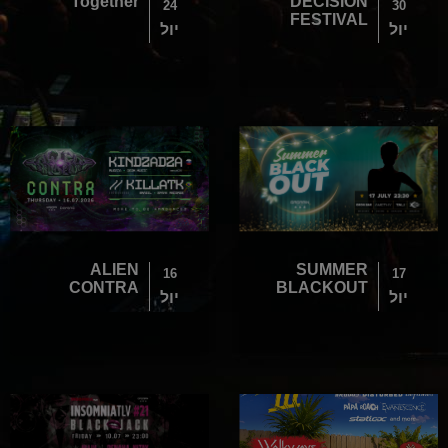
Together
DECISION
24
30
FESTIVAL
יול
יול
ALIEN
SUMMER
16
17
CONTRA
BLACKOUT
יול
יול