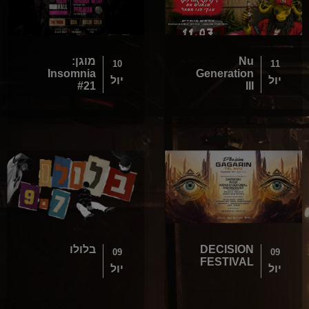
Nu
מוגן:
10
11
Insomnia
Generation
יול
יול
#21
III
DECISION
בלולו
09
09
FESTIVAL
יול
יול