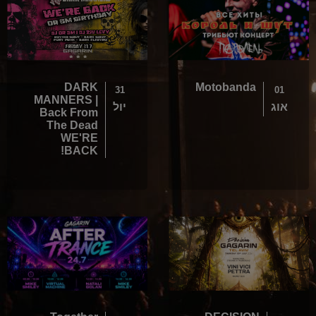
DARK
Motobanda
31
01
MANNERS |
אוג
יול
Back From
The Dead
WE'RE
BACK!