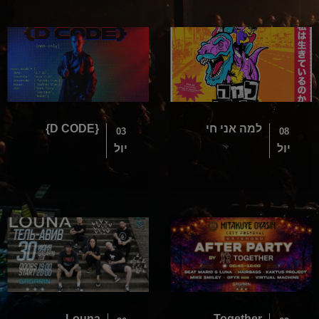
למה אני חי
{D CODE}
03
08
יול
יול
Louna
Together