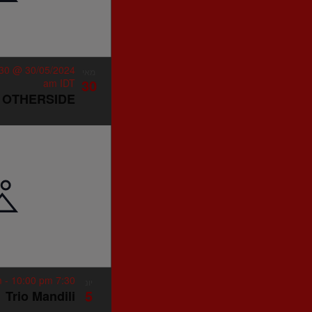
30/05/2024 @ 11:30 pm
מאי
30
am
IDT
| OTHERSIDE
-
10:00 pm
7:30 pm
יונ
5
Trio Mandili