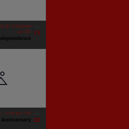
13/05/2024 @ 11:00 pm
מאי
13
am
IDT
ndependence
-
10:30 pm
7:00 pm
מאי
22
 Anniversary