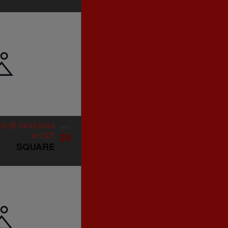
24/05/2024 @ 11:00 pm
מאי
24
am
IDT
SQUARE