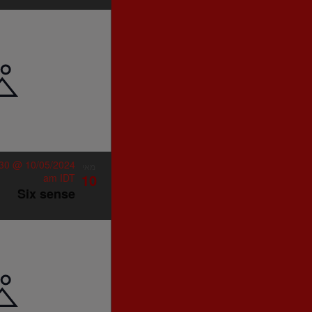
10/05/2024 @ 11:30 pm
מאי
10
am
IDT
Six sense