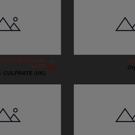
:00
25/04/2024 @ 11:00 pm
אפר
25
am
IDT
Or
 – CULPRATE (UK)