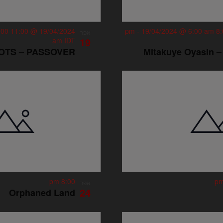
:00
19/04/2024 @ 11:00 pm
-
19/04/2024 @ 6:00 am
אפר
19
am
IDT
OTS – PASSOVER
Mitakuye Oyasin – 
8:00 pm
אפר
24
Orphaned Land