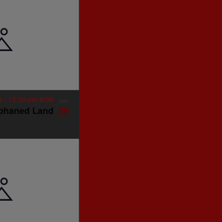
-
10:30 pm
8:00 pm
אפר
25
phaned Land